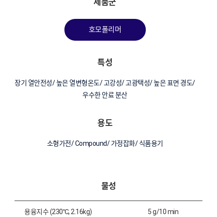
제품군
호모폴리머
특성
장기 열안전성/ 높은 열변형온도/ 고강성/ 고광택성/ 높은 표면 경도/
우수한 안료 분산
용도
소형가전/ Compound/ 가정잡화/ 식품용기
물성
용융지수 (230℃, 2.16kg)
5 g/10 min