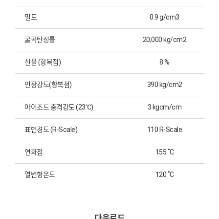
밀도
0.9 g/cm3
굴곡탄성률
20,000 kg/cm2
신율 (항복점)
8 %
인장강도(항복점)
390 kg/cm2
아이조드 충격강도 (23℃)
3 kgcm/cm
표면경도 (R-Scale)
110 R-Scale
연화점
155 ˚C
열변형온도
120 ˚C
다운로드