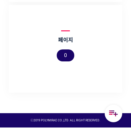
페이지
0
ⓒ2019 POLYMIRAE CO.,LTD. ALL RIGHT RESERVED.