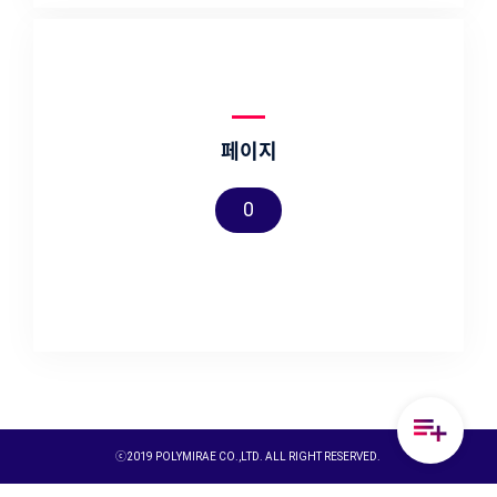
페이지
0
ⓒ2019 POLYMIRAE CO.,LTD. ALL RIGHT RESERVED.