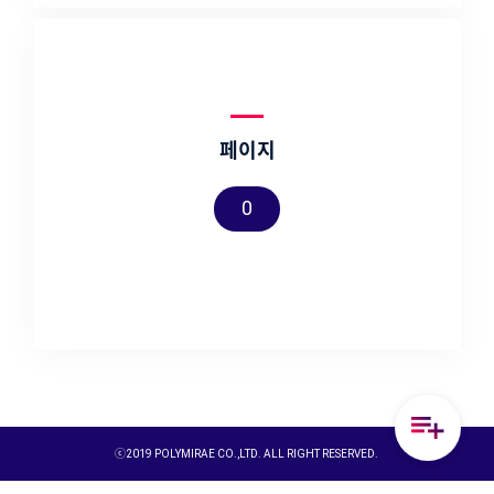
페이지
0
ⓒ2019 POLYMIRAE CO.,LTD. ALL RIGHT RESERVED.