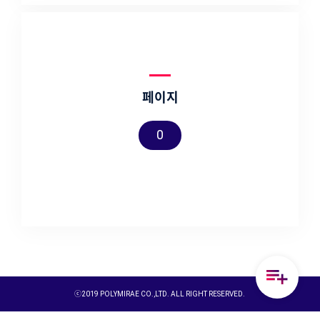
페이지
0
ⓒ2019 POLYMIRAE CO.,LTD. ALL RIGHT RESERVED.