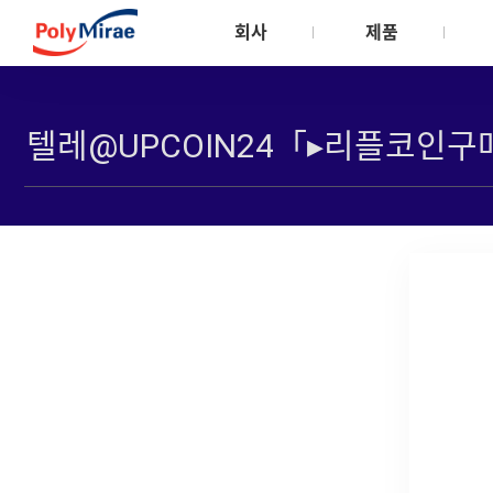
회사
제품
회사소개
제품소개
지속가능경영
CEO 인사말
Meltblown
안전환경보건
비전
Automotive/Comp
안전환경보건관
주주사 소개
Textile
환경관리
자회사 소개
Consumer Product
안전관리
연혁 및 수상실적
Flexible Packaging
인증서
사업장 소개
Rigid Packaging
회사소식
Industrial & Pipe
Revolen PP