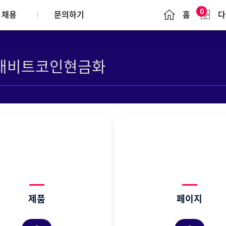
0
채용
문의하기
홈
다
Brochure
문의하기
윤리경영
정책
일반업무수행 원칙
ounds
리시스템(POEMS)
협력사 행동규범
s
제품
페이지