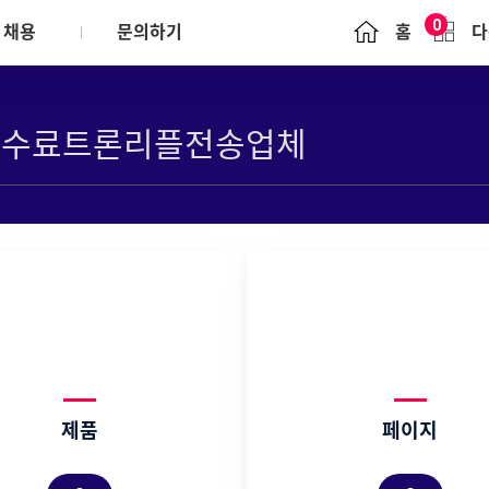
0
채용
문의하기
홈
다
Brochure
문의하기
윤리경영
정책
일반업무수행 원칙
ounds
리시스템(POEMS)
협력사 행동규범
s
제품
페이지