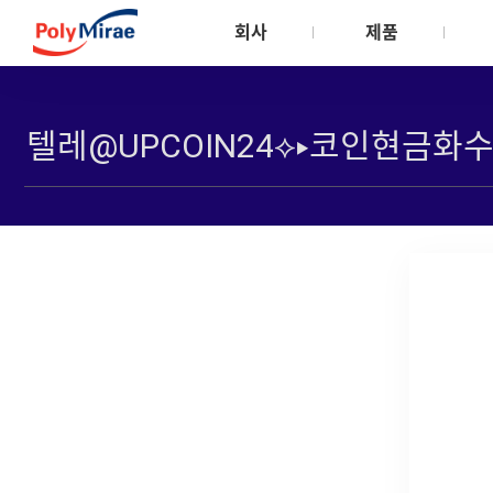
회사
제품
회사소개
제품소개
지속가능경영
CEO 인사말
Meltblown
안전환경보건
비전
Automotive/Comp
안전환경보건관
주주사 소개
Textile
환경관리
자회사 소개
Consumer Product
안전관리
연혁 및 수상실적
Flexible Packaging
인증서
사업장 소개
Rigid Packaging
회사소식
Industrial & Pipe
Revolen PP