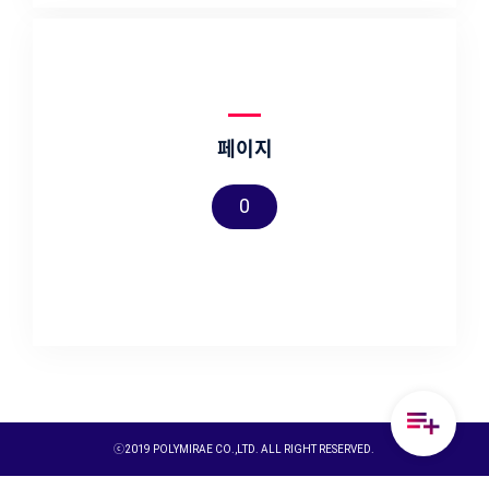
페이지
0
ⓒ2019 POLYMIRAE CO.,LTD. ALL RIGHT RESERVED.