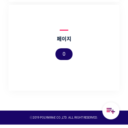
페이지
0
ⓒ2019 POLYMIRAE CO.,LTD. ALL RIGHT RESERVED.