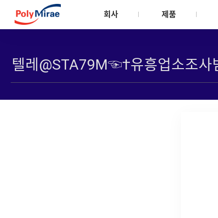
회사
제품
회사소개
제품소개
지속가능경영
CEO 인사말
Meltblown
안전환경보건
비전
Automotive/Comp
안전환경보건관
주주사 소개
Textile
환경관리
자회사 소개
Consumer Product
안전관리
연혁 및 수상실적
Flexible Packaging
인증서
사업장 소개
Rigid Packaging
회사소식
Industrial & Pipe
Revolen PP