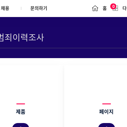
0
채용
문의하기
홈
다
Brochure
문의하기
윤리경영
정책
일반업무수행 원칙
ounds
리시스템(POEMS)
협력사 행동규범
s
제품
페이지