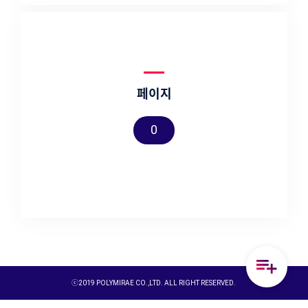
페이지
0
ⓒ2019 POLYMIRAE CO.,LTD. ALL RIGHT RESERVED.