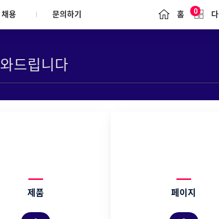
0
채용
문의하기
홈
다
Brochure
문의하기
윤리경영
정책
일반업무수행 원칙
ounds
리시스템(POEMS)
협력사 행동규범
s
제품
페이지