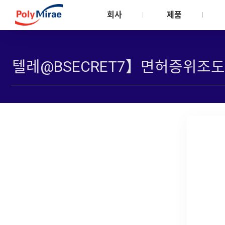
회사
제품
회사소개
제품소개
지속가능경영
CEO 인사말
Meltblown
안전환경보건
비전
Automotive/Comp
안전환경보건관
주주사 소개
Textile
환경관리
자회사 소개
Consumer Product
안전관리
연혁 및 수상실적
Flexible Packaging
인증서
사업장 소개
Rigid Packaging
회사소식
Industrial & Pipe
Revolen PP