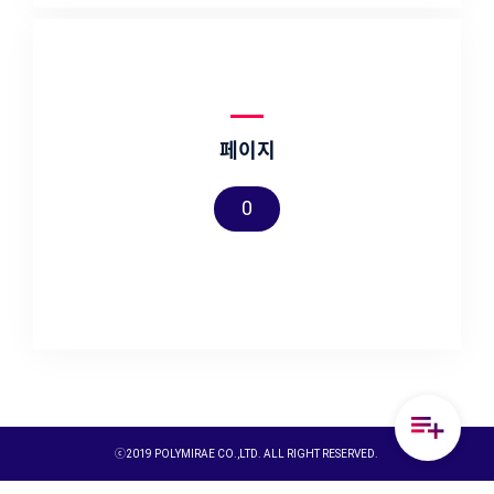
페이지
0
ⓒ2019 POLYMIRAE CO.,LTD. ALL RIGHT RESERVED.